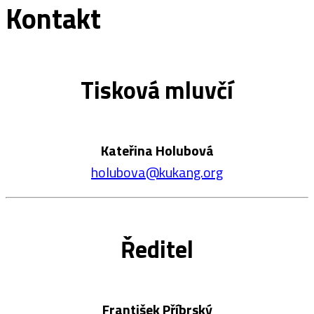
Kontakt
Tisková mluvčí
Kateřina Holubová
holubova@kukang.org
Ředitel
František Příbrský