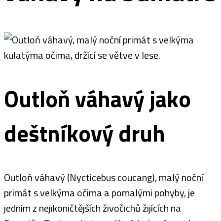
Outloň váhavý jako
deštníkový druh
Outloň váhavý (Nycticebus coucang), malý noční
primát s velkýma očima a pomalými pohyby, je
jedním z nejikoničtějších živočichů žijících na