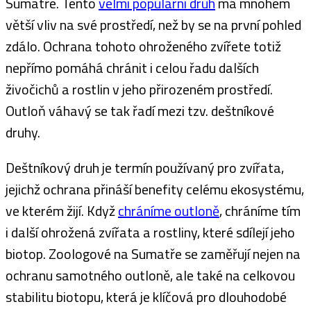
Sumatře. Tento
velmi populární druh
má mnohem
větší vliv na své prostředí, než by se na první pohled
zdálo. Ochrana tohoto ohroženého zvířete totiž
nepřímo pomáhá chránit i celou řadu dalších
živočichů a rostlin v jeho přirozeném prostředí.
Outloň váhavý se tak řadí mezi tzv. deštníkové
druhy.
Deštníkový druh je termín používaný pro zvířata,
jejichž ochrana přináší benefity celému ekosystému,
ve kterém žijí. Když
chráníme outloně
, chráníme tím
i další ohrožená zvířata a rostliny, které sdílejí jeho
biotop. Zoologové na Sumatře se zaměřují nejen na
ochranu samotného outloně, ale také na celkovou
stabilitu biotopu, která je klíčová pro dlouhodobé