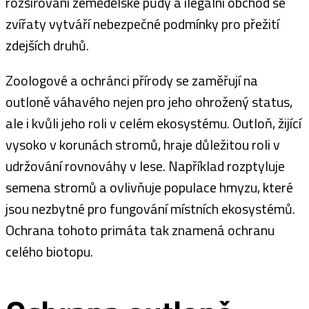
rozšiřování zemědělské půdy a ilegální obchod se
zvířaty vytváří nebezpečné podmínky pro přežití
zdejších druhů.
Zoologové a ochránci přírody se zaměřují na
outloně váhavého nejen pro jeho ohrožený status,
ale i kvůli jeho roli v celém ekosystému. Outloň, žijící
vysoko v korunách stromů, hraje důležitou roli v
udržování rovnováhy v lese. Například rozptyluje
semena stromů a ovlivňuje populace hmyzu, které
jsou nezbytné pro fungování místních ekosystémů.
Ochrana tohoto primáta tak znamená ochranu
celého biotopu.