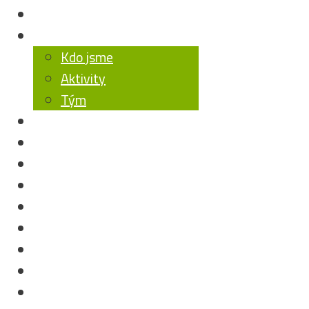
Úvod
O nás
Kdo jsme
Aktivity
Tým
O outloních
Jak pomoci
E-shop
Pro média
Blog
Kontakty