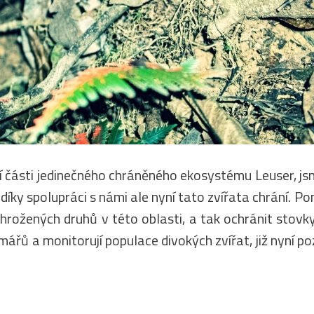
ní části jedinečného chráněného ekosystému Leuser, j
­– díky spolupráci s námi ale nyní tato zvířata chrán
hrožených druhů v této oblasti, a tak ochránit stovky
rmářů a monitorují populace divokých zvířat, již nyní