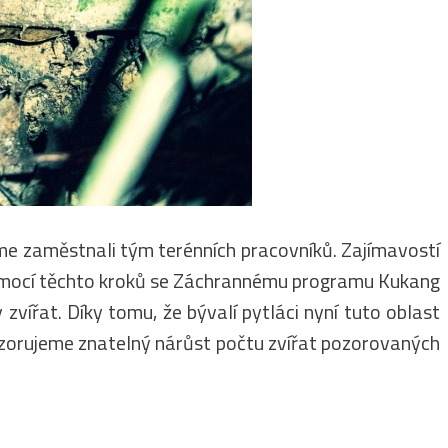
sme zaměstnali tým terénních pracovníků. Zajímavostí
í. Pomocí těchto kroků se Záchrannému programu Kukang
 zvířat. Díky tomu, že bývalí pytláci nyní tuto oblast
 pozorujeme znatelný nárůst počtu zvířat pozorovaných