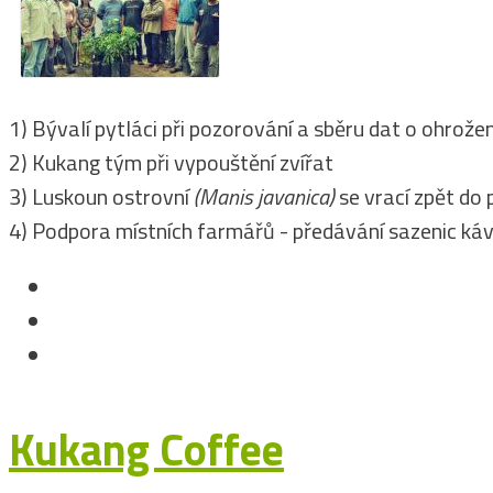
1) Bývalí pytláci při pozorování a sběru dat o ohrož
2) Kukang tým při vypouštění zvířat
3) Luskoun ostrovní
(Manis javanica)
se vrací zpět do 
4) Podpora místních farmářů - předávání sazenic ká
Kukang Coffee