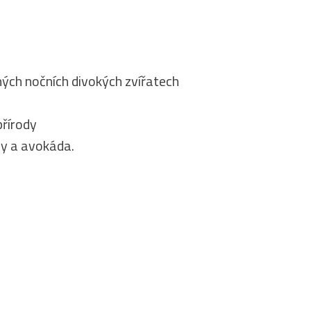
ených nočních divokých zvířatech
přírody
vy a avokáda.