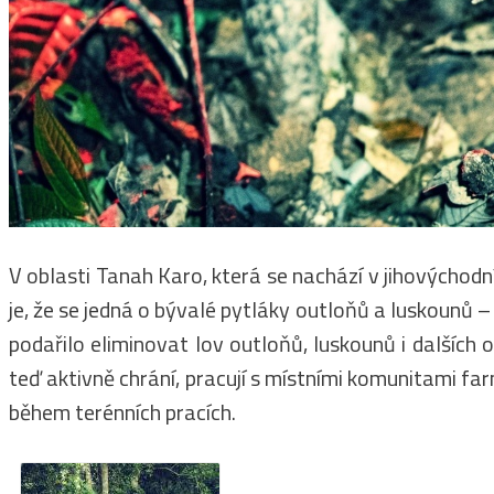
V oblasti Tanah Karo, která se nachází v jihovýchod
je, že se jedná o bývalé pytláky outloňů a luskounů 
podařilo eliminovat lov outloňů, luskounů i dalších o
teď aktivně chrání, pracují s místními komunitami fa
během terénních pracích.